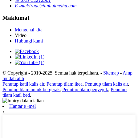
Tel:
021-52212501
E -mel:
trade@anhuimeihu.com
Maklumat
Mengenai kita
Video
Hubungi kami
© Copyright - 2010-2025: Semua hak terpelihara.
-
Sitemap
-
Amp
mudah alih
Penutup katil kalis air
,
Penutup tilam ikea
,
Penutup tilam kalis air
,
Penutup tilam untuk bergerak
,
Penutup tilam penyejuk
,
Penutup
tilam katil bed
,
Hantar e -mel
x