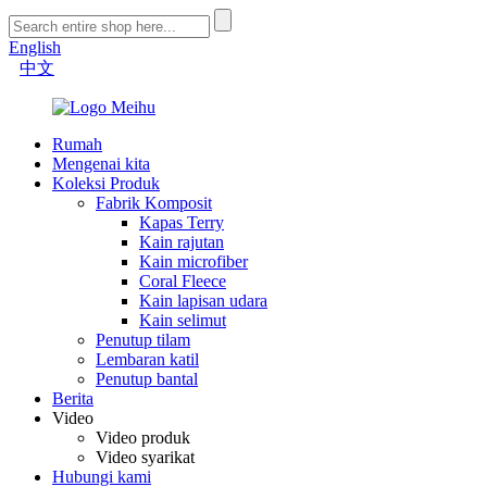
English
中文
Rumah
Mengenai kita
Koleksi Produk
Fabrik Komposit
Kapas Terry
Kain rajutan
Kain microfiber
Coral Fleece
Kain lapisan udara
Kain selimut
Penutup tilam
Lembaran katil
Penutup bantal
Berita
Video
Video produk
Video syarikat
Hubungi kami