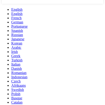
English
English
French
German
Portuguese
Spanish
Russian
Japanese
Korean
Arabic
Irish
Greek
Turkish
Italian
Danish
Romanian
Indonesian
Czech
Afrikaans
Swedish
Polish
Basque
Catalan