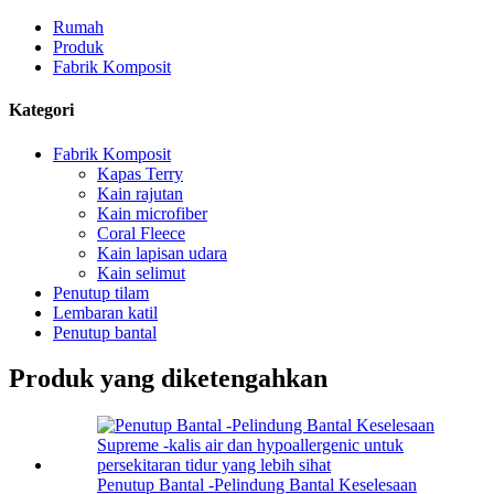
Rumah
Produk
Fabrik Komposit
Kategori
Fabrik Komposit
Kapas Terry
Kain rajutan
Kain microfiber
Coral Fleece
Kain lapisan udara
Kain selimut
Penutup tilam
Lembaran katil
Penutup bantal
Produk yang diketengahkan
Penutup Bantal -Pelindung Bantal Keselesaan