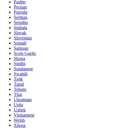
Pashto
Persian
Punjabi
Serbian
Sesotho
Sinhala
Slovak
Slovenian
Somali
Samoan
Scots Gaelic
Shona
Sindhi
Sundanese
Swahili
Tajik
Tamil
Telugu
Thai
Ukrainian
Urdu
Uzbek
Vietnamese
Welsh
Xhosa