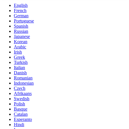
English
French
German
Portuguese
Spanish
Russian
Japanese
Korean
Arabic
Irish
Greek
Turkish
Italian
Danish
Romanian
Indonesian
Czech
Afrikaans
Swedish
Polish
Basque
Catalan
Esperanto
Hindi