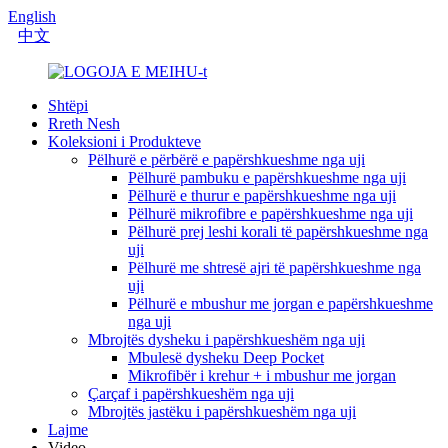
English
中文
Shtëpi
Rreth Nesh
Koleksioni i Produkteve
Pëlhurë e përbërë e papërshkueshme nga uji
Pëlhurë pambuku e papërshkueshme nga uji
Pëlhurë e thurur e papërshkueshme nga uji
Pëlhurë mikrofibre e papërshkueshme nga uji
Pëlhurë prej leshi korali të papërshkueshme nga
uji
Pëlhurë me shtresë ajri të papërshkueshme nga
uji
Pëlhurë e mbushur me jorgan e papërshkueshme
nga uji
Mbrojtës dysheku i papërshkueshëm nga uji
Mbulesë dysheku Deep Pocket
Mikrofibër i krehur + i mbushur me jorgan
Çarçaf i papërshkueshëm nga uji
Mbrojtës jastëku i papërshkueshëm nga uji
Lajme
Video