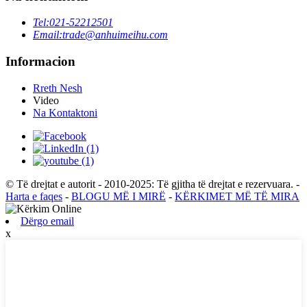
Tel:
021-52212501
Email:
trade@anhuimeihu.com
Informacion
Rreth Nesh
Video
Na Kontaktoni
© Të drejtat e autorit - 2010-2025: Të gjitha të drejtat e rezervuara.
-
Harta e faqes
-
BLOGU MË I MIRË
-
KËRKIMET MË TË MIRA
Dërgo email
x