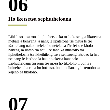
06
Ho iketsetsa sephutheloana
Lihlahisoa tsa rona li phuthetsoe ka mabokoseng a likarete a
mebala a benyang, a nang le lipaterone tse matla le tse
tšoarellang nako e telele, ho netefatsa tšireletso e kholo
bakeng sa lintho tsa hau. Re fana ka litharollo tsa
liphutheloana tse ikhethileng tse etselitsoeng lets'oao la hau,
tse nang le lets'oao la hau ho eketsa kananelo.
Liphutheloana tsa rona tse mosa ho tikoloho li bonts'a
boinehelo ba rona ho botsitso, bo lumellanang le temoho ea
kajeno ea tikoloho.
07