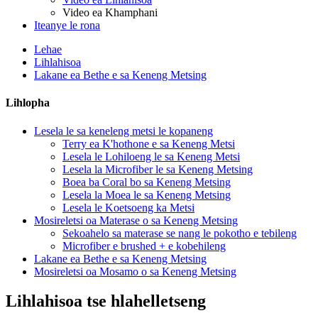
Video ea Khamphani
Iteanye le rona
Lehae
Lihlahisoa
Lakane ea Bethe e sa Keneng Metsing
Lihlopha
Lesela le sa keneleng metsi le kopaneng
Terry ea K'hothone e sa Keneng Metsi
Lesela le Lohiloeng le sa Keneng Metsi
Lesela la Microfiber le sa Keneng Metsing
Boea ba Coral bo sa Keneng Metsing
Lesela la Moea le sa Keneng Metsing
Lesela le Koetsoeng ka Metsi
Mosireletsi oa Materase o sa Keneng Metsing
Sekoahelo sa materase se nang le pokotho e tebileng
Microfiber e brushed + e kobehileng
Lakane ea Bethe e sa Keneng Metsing
Mosireletsi oa Mosamo o sa Keneng Metsing
Lihlahisoa tse hlahelletseng