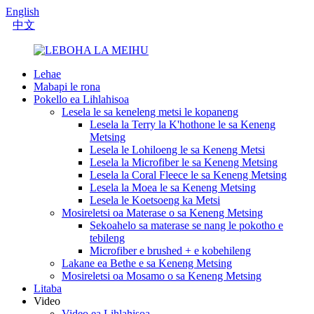
English
中文
Lehae
Mabapi le rona
Pokello ea Lihlahisoa
Lesela le sa keneleng metsi le kopaneng
Lesela la Terry la K'hothone le sa Keneng
Metsing
Lesela le Lohiloeng le sa Keneng Metsi
Lesela la Microfiber le sa Keneng Metsing
Lesela la Coral Fleece le sa Keneng Metsing
Lesela la Moea le sa Keneng Metsing
Lesela le Koetsoeng ka Metsi
Mosireletsi oa Materase o sa Keneng Metsing
Sekoahelo sa materase se nang le pokotho e
tebileng
Microfiber e brushed + e kobehileng
Lakane ea Bethe e sa Keneng Metsing
Mosireletsi oa Mosamo o sa Keneng Metsing
Litaba
Video
Video ea Lihlahisoa