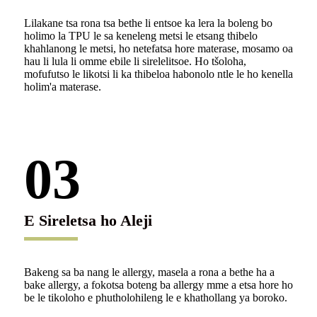
Lilakane tsa rona tsa bethe li entsoe ka lera la boleng bo
holimo la TPU le sa keneleng metsi le etsang thibelo
khahlanong le metsi, ho netefatsa hore materase, mosamo oa
hau li lula li omme ebile li sirelelitsoe. Ho tšoloha,
mofufutso le likotsi li ka thibeloa habonolo ntle le ho kenella
holim'a materase.
03
E Sireletsa ho Aleji
Bakeng sa ba nang le allergy, masela a rona a bethe ha a
bake allergy, a fokotsa boteng ba allergy mme a etsa hore ho
be le tikoloho e phutholohileng le e khathollang ya boroko.