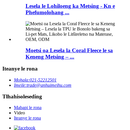
Lesela le Lohiloeng ka Metsing - Kn e
Phefumolohang ...
Moetsi oa Lesela la Coral Fleece le sa
Keneng Metsing – ...
Iteanye le rona
Mohala:
021-52212501
Imeile:
trade@anhuimeihu.com
Tlhahisoleseding
Mabapi le rona
Video
Iteanye le rona