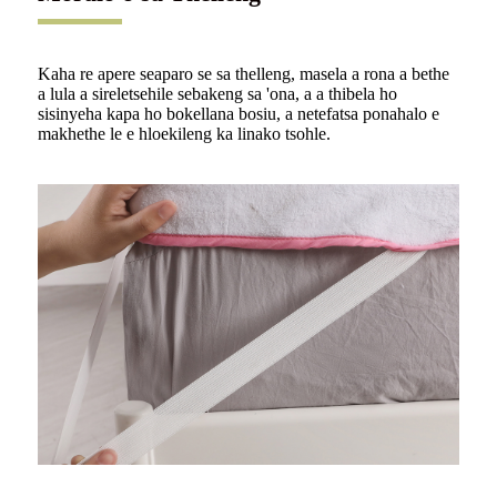
Kaha re apere seaparo se sa thelleng, masela a rona a bethe
a lula a sireletsehile sebakeng sa 'ona, a a thibela ho
sisinyeha kapa ho bokellana bosiu, a netefatsa ponahalo e
makhethe le e hloekileng ka linako tsohle.