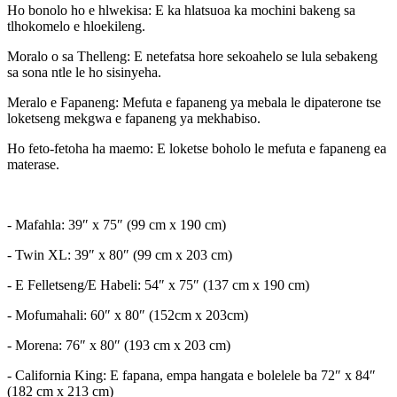
Ho bonolo ho e hlwekisa: E ka hlatsuoa ka mochini bakeng sa
tlhokomelo e hloekileng.
Moralo o sa Thelleng: E ​​netefatsa hore sekoahelo se lula sebakeng
sa sona ntle le ho sisinyeha.
Meralo e Fapaneng: Mefuta e fapaneng ya mebala le dipaterone tse
loketseng mekgwa e fapaneng ya mekhabiso.
Ho feto-fetoha ha maemo: E loketse boholo le mefuta e fapaneng ea
materase.
- Mafahla: 39″ x 75″ (99 cm x 190 cm)
- Twin XL: 39″ x 80″ (99 cm x 203 cm)
- E Felletseng/E Habeli: 54″ x 75″ (137 cm x 190 cm)
- Mofumahali: 60″ x 80″ (152cm x 203cm)
- Morena: 76″ x 80″ (193 cm x 203 cm)
- California King: E ​​fapana, empa hangata e bolelele ba 72″ x 84″
(182 cm x 213 cm)