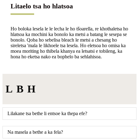
Litaelo tsa ho hlatsoa
Ho boloka lesela le le lecha le ho tšoarella, re khothaletsa ho
hlatsoa ka mochini ka bonolo ka metsi a batang le sesepa se
bonolo. Qoba ho sebelisa bleach le metsi a chesang ho
sireletsa 'mala le likhoele tsa lesela. Ho eletsoa ho omisa ka
moea moriting ho thibela khanya ea letsatsi e tobileng, ka
hona ho eketsa nako ea bophelo ba sehlahisoa.
LBH
Lilakane tsa bethe li entsoe ka thepa efe?
Na masela a bethe a ka fela?