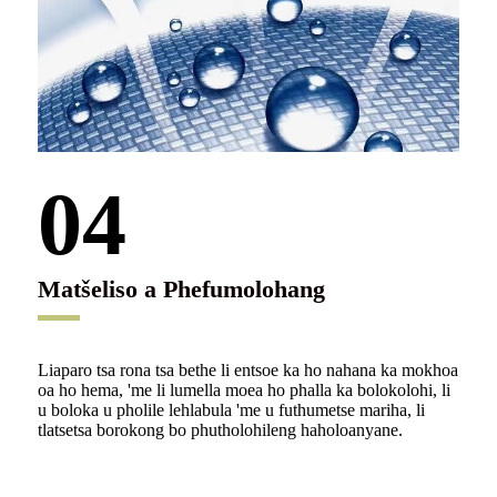
04
Matšeliso a Phefumolohang
Liaparo tsa rona tsa bethe li entsoe ka ho nahana ka mokhoa
oa ho hema, 'me li lumella moea ho phalla ka bolokolohi, li
u boloka u pholile lehlabula 'me u futhumetse mariha, li
tlatsetsa borokong bo phutholohileng haholoanyane.