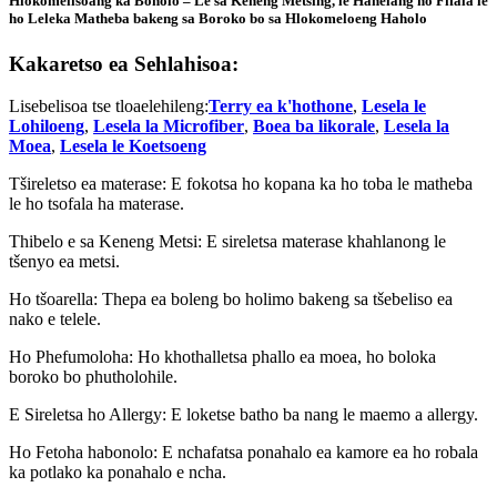
Hlokomelisoang ka Bonolo – Le sa Keneng Metsing, le Hanelang ho Fifala le
ho Leleka Matheba bakeng sa Boroko bo sa Hlokomeloeng Haholo
Kakaretso ea Sehlahisoa:
Lisebelisoa tse tloaelehileng:
Terry ea k'hothone
,
Lesela le
Lohiloeng
,
Lesela la Microfiber
,
Boea ba likorale
,
Lesela la
Moea
,
Lesela le Koetsoeng
Tšireletso ea materase: E fokotsa ho kopana ka ho toba le matheba
le ho tsofala ha materase.
Thibelo e sa Keneng Metsi: E sireletsa materase khahlanong le
tšenyo ea metsi.
Ho tšoarella: Thepa ea boleng bo holimo bakeng sa tšebeliso ea
nako e telele.
Ho Phefumoloha: Ho khothalletsa phallo ea moea, ho boloka
boroko bo phutholohile.
E Sireletsa ho Allergy: E loketse batho ba nang le maemo a allergy.
Ho Fetoha habonolo: E nchafatsa ponahalo ea kamore ea ho robala
ka potlako ka ponahalo e ncha.