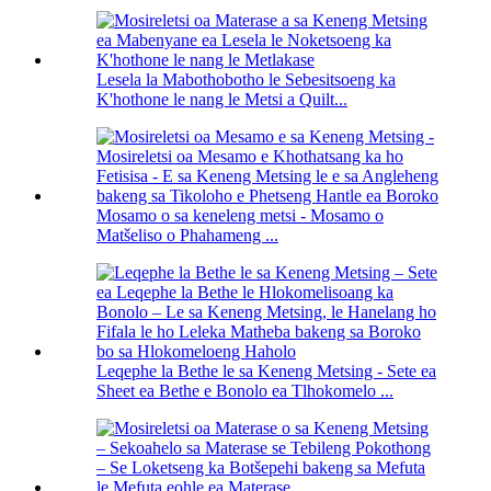
Lesela la Mabothobotho le Sebesitsoeng ka
K'hothone le nang le Metsi a Quilt...
Mosamo o sa keneleng metsi - Mosamo o
Matšeliso o Phahameng ...
Leqephe la Bethe le sa Keneng Metsing - Sete ea
Sheet ea Bethe e Bonolo ea Tlhokomelo ...