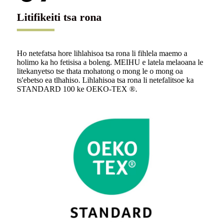
Litifikeiti tsa rona
Ho netefatsa hore lihlahisoa tsa rona li fihlela maemo a
holimo ka ho fetisisa a boleng. MEIHU e latela melaoana le
litekanyetso tse thata mohatong o mong le o mong oa
ts'ebetso ea tlhahiso. Lihlahisoa tsa rona li netefalitsoe ka
STANDARD 100 ke OEKO-TEX ®.