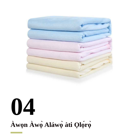
04
Àwọn Àwọ̀ Aláwọ̀ àti Ọlọ́rọ̀