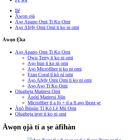
Ilé
Àwọn ọjà
Aṣọ Apapo Omi Ti Ko Omi
Aṣọ Afẹfẹ Omi Omi ti ko ni omi
Àwọn Ẹ̀ka
Aṣọ Apapo Omi Ti Ko Omi
Owu Terry ti ko ni omi
Aṣọ hun ti ko ni omi
Aṣọ Microfiber ti ko ni omi
Ẹran Coral tí kò ní omi
Aṣọ Afẹfẹ Omi Omi ti ko ni omi
Aṣọ Aṣọ Ti Ko Omi
Olugbeja Matiresi Omi
Àpótí Matiresi Jíjìn
Microfiber tí a fọ́ + tí a fi aṣọ ìbora ṣe
Àpò Ìbùsùn Tí Kò Lè Mú Omi
Olugbeja irọri ti ko ni omi
Àwọn ọjà tí a ṣe àfihàn