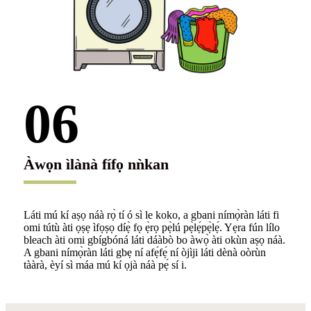
06
Àwọn ìlànà fífọ nǹkan
Láti mú kí aṣọ náà rọ̀ tí ó sì le koko, a gbani nímọ̀ràn láti fi
omi tútù àti ọṣẹ ìfọṣọ díẹ̀ fọ ẹ̀rọ pẹ̀lú pẹ̀lẹ́pẹ̀lẹ́. Yẹra fún lílo
bleach àti omi gbígbóná láti dáàbò bo àwọ̀ àti okùn aṣọ náà.
A gbani nímọ̀ràn láti gbẹ ní afẹ́fẹ́ ní òjìji láti dènà oòrùn
tààrà, èyí sì máa mú kí ọjà náà pẹ́ sí i.