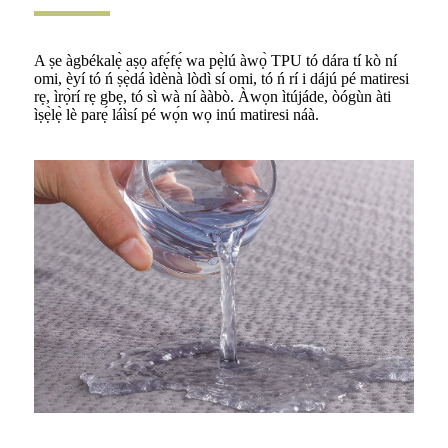
A ṣe àgbékalẹ̀ aṣọ afẹ́fẹ́ wa pẹ̀lú àwọ̀ TPU tó dára tí kò ní
omi, èyí tó ń ṣẹ̀dá ìdènà lòdì sí omi, tó ń rí i dájú pé matiresi
rẹ, ìrọ̀rí rẹ gbẹ, tó sì wà ní ààbò. Àwọn ìtújáde, òógùn àti
ìṣẹ̀lẹ̀ lè parẹ́ láìsí pé wọ́n wọ inú matiresi náà.