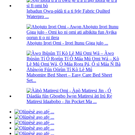
Igbadun Owu-pídà ti a ti fẹlẹ Fabric Quilted
Waterpro ...
Abojuto Irọri Omi - Irọri Itunu Giga julọ ...
Mabomire Bed Sheet – Easy Care Bed Sheet
Set...
Matiresi Idaabobo - Jin Pocket Ma ...