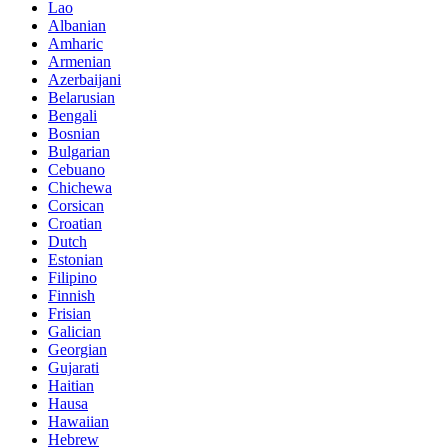
Lao
Albanian
Amharic
Armenian
Azerbaijani
Belarusian
Bengali
Bosnian
Bulgarian
Cebuano
Chichewa
Corsican
Croatian
Dutch
Estonian
Filipino
Finnish
Frisian
Galician
Georgian
Gujarati
Haitian
Hausa
Hawaiian
Hebrew