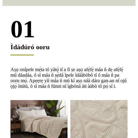
01
Ìdádúró ooru
Aṣọ onípele mẹ́ta tó yàtọ̀ tí a fi ṣe aṣọ afẹ́fẹ́ máa ń dẹ afẹ́fẹ́
mú dáadáa, ó sì máa ń ṣẹ̀dá ìpele ìdáàbòbò tí ó máa ń pa
ooru mọ́. Apẹẹrẹ yìí máa ń mú kí aṣọ náà dára gan-an ní ojú
ọjọ́ òtútù, ó sì máa ń fúnni ní ìgbóná àti ààbò tó pọ̀ sí i.