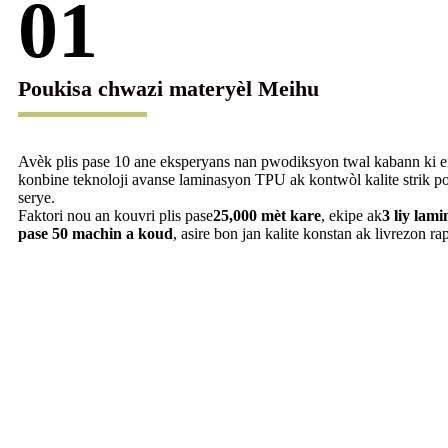
01
Poukisa chwazi materyèl Meihu
Avèk plis pase 10 ane eksperyans nan pwodiksyon twal kabann ki 
konbine teknoloji avanse laminasyon TPU ak kontwòl kalite strik
serye.
Faktori nou an kouvri plis pase
25,000 mèt kare
, ekipe ak
3 liy lam
pase 50 machin a koud
, asire bon jan kalite konstan ak livrezon r