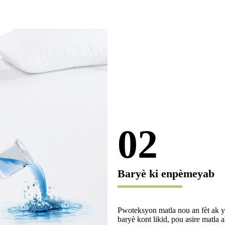
02
Baryè ki enpèmeyab
Pwoteksyon matla nou an fèt ak 
baryè kont likid, pou asire matla 