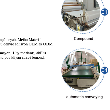
enpèmeyab, Meihu Material
 pou delivre solisyon OEM ak ODM
inasyon
,
1 liy matlasaj
, ak
Plis
apid pou kliyan atravè lemond.