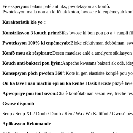
Fè eksperyans balans pafè ant liks, pwoteksyon ak konfò.
Pwoteksyon matla nou an ki fèt ak koton, bwose e ki enpèmeyab konb
Karakteristik kle yo
：
Konstriksyon 3 kouch prim:
Sifas bwose ki bon pou po a + ranpli f
Pwoteksyon 100% ki enpèmeyab:
Bloke efektivman debòdman, swe
Konfò mou ak rèspirant:
Desen matelase anlè a amelyore sikilasyon l
Kouch anti-bakteri pou ijyèn:
Anpeche kwasans bakteri ak odè, ide
Konsepsyon pòch pwofon 360°:
Kote ki gen elastisite konplè pou yo
Ou ka lave l nan machin epi ou ka kenbe l fasil:
Reziste plizyè lav
Apwopriye pou tout sezon:
Chalè konfòtab nan sezon ivè, frechè res
Gwosè disponib
Senp / Senp XL / Doub / Doub / Rèn / Wa / Wa Kalifòni / Gwosè pès
Aplikasyon Rekòmande