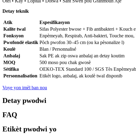
Otèl • Kay • Lopital • Dòtwa • Sant Swen pou Granmoun Aje
Detay teknik
Atik
Espesifikasyon
Kalite twal
Sifas Polyester bwose + Fib antibakteri + Kouc
Fonksyon
Enpèmeyab, Respirab, Anti-bakteri, Touche mou, 
Pwofondè elastik
Pòch pwofon 30–45 cm (ou ka pèsonalize l)
Koulè
Blan / Personnalisé
Anbalaj
Sak PE ak zip oswa anbalaj an detay koutim
MOQ
500 moso pou chak gwosè
Sètifika
OEKO-TEX Standard 100 / SGS Tès Enpèmeya
Personnalisation
Etikèt logo, anbalaj, ak koulè twal disponib
Voye yon imèl ban nou
Detay pwodwi
FAQ
Etikèt pwodwi yo