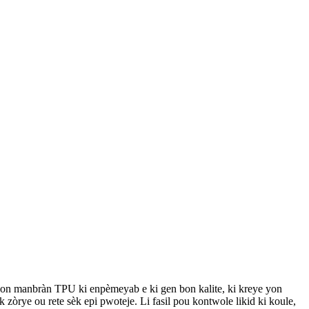
yon manbràn TPU ki enpèmeyab e ki gen bon kalite, ki kreye yon
ak zòrye ou rete sèk epi pwoteje. Li fasil pou kontwole likid ki koule,