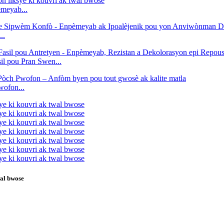
èmeyab...
..
l pou Pran Swen...
ofon...
wal bwose