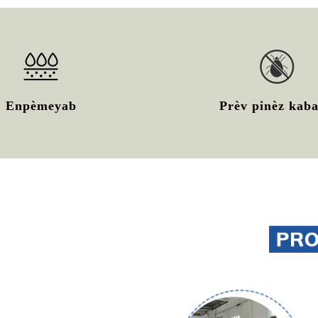
Enpèmeyab
Prèv pinèz kab