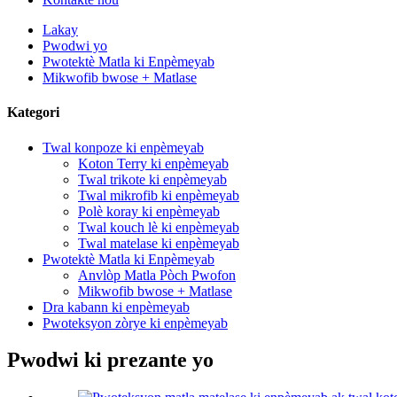
Lakay
Pwodwi yo
Pwotektè Matla ki Enpèmeyab
Mikwofib bwose + Matlase
Kategori
Twal konpoze ki enpèmeyab
Koton Terry ki enpèmeyab
Twal trikote ki enpèmeyab
Twal mikrofib ki enpèmeyab
Polè koray ki enpèmeyab
Twal kouch lè ki enpèmeyab
Twal matelase ki enpèmeyab
Pwotektè Matla ki Enpèmeyab
Anvlòp Matla Pòch Pwofon
Mikwofib bwose + Matlase
Dra kabann ki enpèmeyab
Pwoteksyon zòrye ki enpèmeyab
Pwodwi ki prezante yo