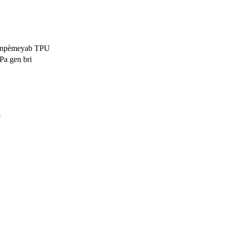
h enpèmeyab TPU
Pa gen bri
b