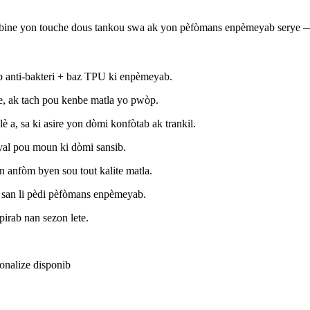
ine yon touche dous tankou swa ak yon pèfòmans enpèmeyab serye — li 
ib anti-bakteri + baz TPU ki enpèmeyab.
, ak tach pou kenbe matla yo pwòp.
è a, sa ki asire yon dòmi konfòtab ak trankil.
yal pou moun ki dòmi sansib.
n anfòm byen sou tout kalite matla.
e san li pèdi pèfòmans enpèmeyab.
pirab nan sezon lete.
onalize disponib