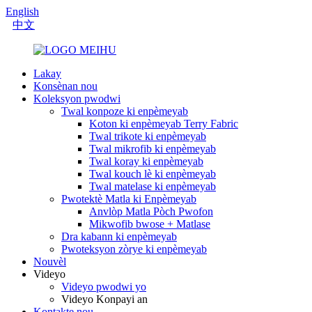
English
中文
Lakay
Konsènan nou
Koleksyon pwodwi
Twal konpoze ki enpèmeyab
Koton ki enpèmeyab Terry Fabric
Twal trikote ki enpèmeyab
Twal mikrofib ki enpèmeyab
Twal koray ki enpèmeyab
Twal kouch lè ki enpèmeyab
Twal matelase ki enpèmeyab
Pwotektè Matla ki Enpèmeyab
Anvlòp Matla Pòch Pwofon
Mikwofib bwose + Matlase
Dra kabann ki enpèmeyab
Pwoteksyon zòrye ki enpèmeyab
Nouvèl
Videyo
Videyo pwodwi yo
Videyo Konpayi an
Kontakte nou