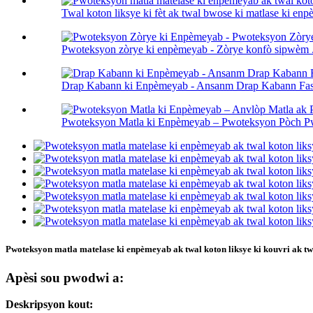
Twal koton liksye ki fèt ak twal bwose ki matlase ki enp
Pwoteksyon zòrye ki enpèmeyab - Zòrye konfò sipwèm .
Drap Kabann ki Enpèmeyab - Ansanm Drap Kabann Fasi
Pwoteksyon Matla ki Enpèmeyab – Pwoteksyon Pòch Pw
Pwoteksyon matla matelase ki enpèmeyab ak twal koton liksye ki kouvri ak t
Apèsi sou pwodwi a:
Deskripsyon kout: