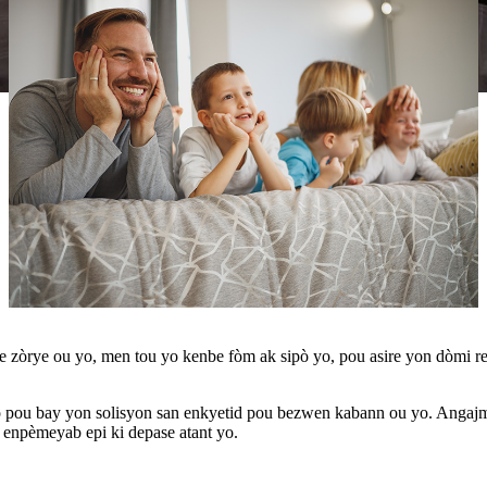
 zòrye ou yo, men tou yo kenbe fòm ak sipò yo, pou asire yon dòmi r
 efò pou bay yon solisyon san enkyetid pou bezwen kabann ou yo. Anga
enpèmeyab epi ki depase atant yo.