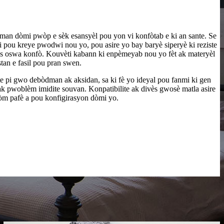
n dòmi pwòp e sèk esansyèl pou yon vi konfòtab e ki an sante. Se
kri pou kreye pwodwi nou yo, pou asire yo bay baryè siperyè ki reziste
ns oswa konfò. Kouvèti kabann ki enpèmeyab nou yo fèt ak materyèl
stan e fasil pou pran swen.
e pi gwo debòdman ak aksidan, sa ki fè yo ideyal pou fanmi ki gen
ak pwoblèm imidite souvan. Konpatibilite ak divès gwosè matla asire
òm pafè a pou konfigirasyon dòmi yo.