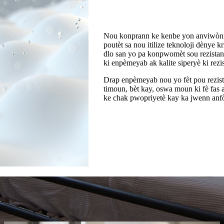
Nou konprann ke kenbe yon anviwònma
poutèt sa nou itilize teknoloji dènye 
dlo san yo pa konpwomèt sou rezista
ki enpèmeyab ak kalite siperyè ki rezi
Drap enpèmeyab nou yo fèt pou rezist
timoun, bèt kay, oswa moun ki fè fas 
ke chak pwopriyetè kay ka jwenn anf