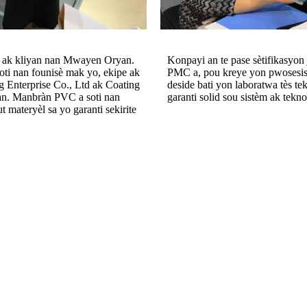
on ak kliyan nan Mwayen Oryan.
Konpayi an te pase sètifikasyon
 soti nan founisè mak yo, ekipe ak
PMC a, pou kreye yon pwosesis j
Enterprise Co., Ltd ak Coating
deside bati yon laboratwa tès tek
n. Manbràn PVC a soti nan
garanti solid sou sistèm ak teknol
materyèl sa yo garanti sekirite