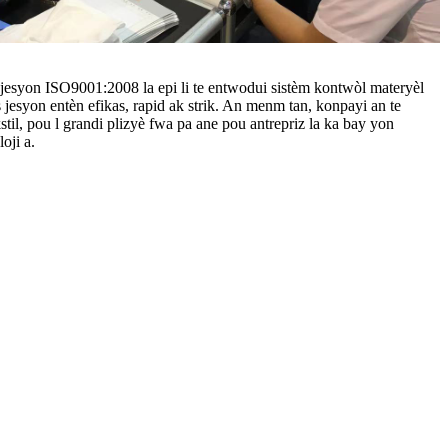
 jesyon ISO9001:2008 la epi li te entwodui sistèm kontwòl materyèl
esyon entèn efikas, rapid ak strik. An menm tan, konpayi an te
stil, pou l grandi plizyè fwa pa ane pou antrepriz la ka bay yon
oji a.