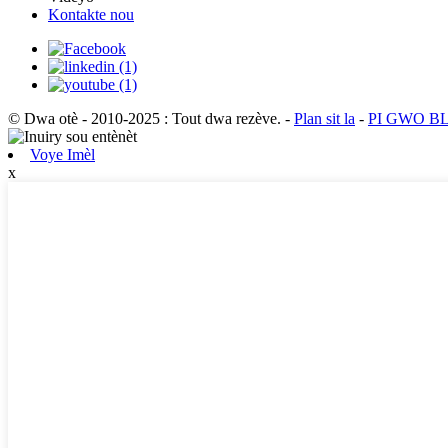
Kontakte nou
© Dwa otè - 2010-2025 : Tout dwa rezève.
-
Plan sit la
-
PI GWO B
Voye Imèl
x