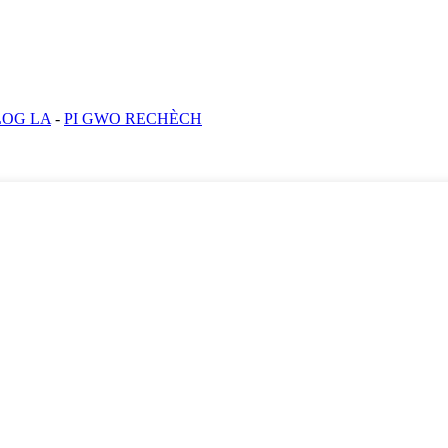
LOG LA
-
PI GWO RECHÈCH