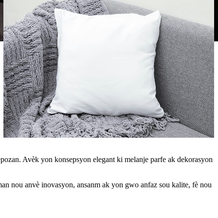
epozan. Avèk yon konsepsyon elegant ki melanje parfe ak dekorasyon
jman nou anvè inovasyon, ansanm ak yon gwo anfaz sou kalite, fè nou