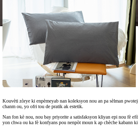
Kouvèti zòrye ki enpèmeyab nan koleksyon nou an pa sèlman pwoteje
chanm ou, yo ofri tou de pratik ak estetik.
Nan fon kè nou, nou bay priyorite a satisfaksyon kliyan epi nou fè
yon chwa ou ka fè konfyans pou nenpòt moun k ap chèche kabann ki 