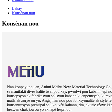
Lakay
Konsènan nou
Konsènan nou
Nan konpayi nou an, Anhui Meihu New Material Technology Co., 
se manifakti divès kalite twal pou kay, pwodwi pou kabann, epi n
konsepsyon ak fabrikasyon solisyon kabann ki enpèmeyab, ki revo
matla ak zòrye ou yo. Angajman nou pou fonksyonalite ak style fè
konsantrasyon prensipal sou kouvèti kabann, dra, ak taie zòrye ki 
bezwen chak jou ou yo ak lapè lespri ou.