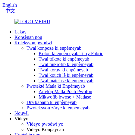
English
中文
Lakay
Konsènan nou
Koleksyon pwodwi
Twal konpoze ki enpèmeyab
Koton ki enpèmeyab Terry Fabric
Twal trikote ki enpèmeyab
Twal mikrofib ki enpèmeyab
Twal koray ki enpèmeyab
Twal kouch lè ki enpèmeyab
Twal matelase ki enpèmeyab
Pwotektè Matla ki Enpèmeyab
Anvlòp Matla Pòch Pwofon
Mikwofib bwose + Matlase
Dra kabann ki enpèmeyab
Pwoteksyon zòrye ki enpèmeyab
Nouvèl
Videyo
Videyo pwodwi yo
Videyo Konpayi an
Kontakte nou