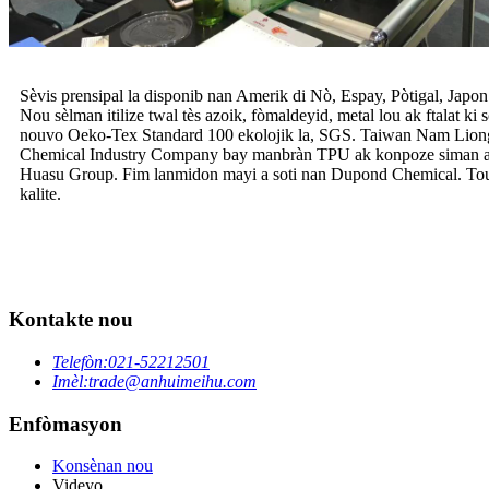
Sèvis prensipal la disponib nan Amerik di Nò, Espay, Pòtigal, Jap
Nou sèlman itilize twal tès azoik, fòmaldeyid, metal lou ak ftalat ki
nouvo Oeko-Tex Standard 100 ekolojik la, SGS. Taiwan Nam Liong 
Chemical Industry Company bay manbràn TPU ak konpoze siman a
Huasu Group. Fim lanmidon mayi a soti nan Dupond Chemical. Tout 
kalite.
Kontakte nou
Telefòn:
021-52212501
Imèl:
trade@anhuimeihu.com
Enfòmasyon
Konsènan nou
Videyo