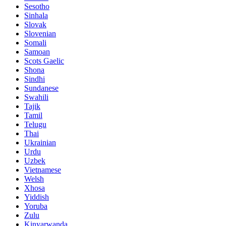
Sesotho
Sinhala
Slovak
Slovenian
Somali
Samoan
Scots Gaelic
Shona
Sindhi
Sundanese
Swahili
Tajik
Tamil
Telugu
Thai
Ukrainian
Urdu
Uzbek
Vietnamese
Welsh
Xhosa
Yiddish
Yoruba
Zulu
Kinyarwanda