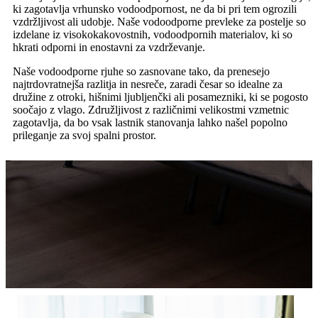
ki zagotavlja vrhunsko vodoodpornost, ne da bi pri tem ogrozili
vzdržljivost ali udobje. Naše vodoodporne prevleke za postelje so
izdelane iz visokokakovostnih, vodoodpornih materialov, ki so
hkrati odporni in enostavni za vzdrževanje.
Naše vodoodporne rjuhe so zasnovane tako, da prenesejo
najtrdovratnejša razlitja in nesreče, zaradi česar so idealne za
družine z otroki, hišnimi ljubljenčki ali posamezniki, ki se pogosto
soočajo z vlago. Združljivost z različnimi velikostmi vzmetnic
zagotavlja, da bo vsak lastnik stanovanja lahko našel popolno
prileganje za svoj spalni prostor.