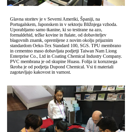
Glavna storitev je v Severni Ameriki, Španiji, na
Portugalskem, Japonskem in v sektorju Bližnjega vzhoda.
Uporabljamo samo tkanine, ki so testirane na azo,
formaldehid, težke kovine in ftalate, od dobaviteljev
blagovnih znamk, opremljene z novim okolju prijaznim
standardom Oeko-Tex Standard 100, SGS. TPU membrano
in cementno maso dobavljata podjetji Taiwan Nam Liong
Enterprise Co., Ltd in Coating Chemical Industry Company.
PVC membrana je od skupine Huasu. Folija iz koruznega
škroba je od podjetja Dupond Chemical. Vsi ti materiali
zagotavljajo kakovost in varnost.