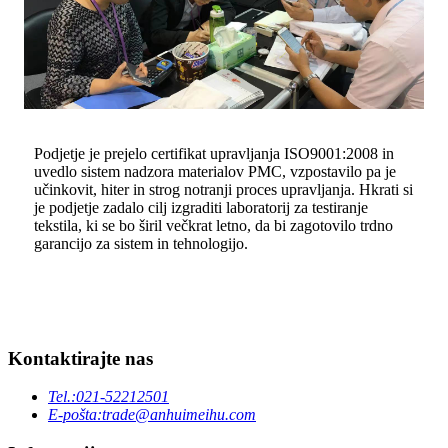
Podjetje je prejelo certifikat upravljanja ISO9001:2008 in
uvedlo sistem nadzora materialov PMC, vzpostavilo pa je
učinkovit, hiter in strog notranji proces upravljanja. Hkrati si
je podjetje zadalo cilj izgraditi laboratorij za testiranje
tekstila, ki se bo širil večkrat letno, da bi zagotovilo trdno
garancijo za sistem in tehnologijo.
Kontaktirajte nas
Tel.:
021-52212501
E-pošta:
trade@anhuimeihu.com