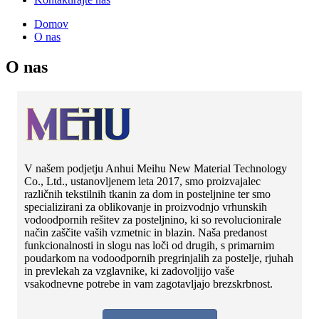
Domov
O nas
O nas
V našem podjetju Anhui Meihu New Material Technology
Co., Ltd., ustanovljenem leta 2017, smo proizvajalec
različnih tekstilnih tkanin za dom in posteljnine ter smo
specializirani za oblikovanje in proizvodnjo vrhunskih
vodoodpornih rešitev za posteljnino, ki so revolucionirale
način zaščite vaših vzmetnic in blazin. Naša predanost
funkcionalnosti in slogu nas loči od drugih, s primarnim
poudarkom na vodoodpornih pregrinjalih za postelje, rjuhah
in prevlekah za vzglavnike, ki zadovoljijo vaše
vsakodnevne potrebe in vam zagotavljajo brezskrbnost.