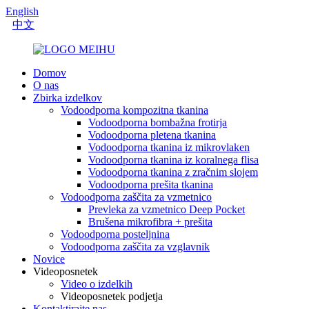
English
中文
Domov
O nas
Zbirka izdelkov
Vodoodporna kompozitna tkanina
Vodoodporna bombažna frotirja
Vodoodporna pletena tkanina
Vodoodporna tkanina iz mikrovlaken
Vodoodporna tkanina iz koralnega flisa
Vodoodporna tkanina z zračnim slojem
Vodoodporna prešita tkanina
Vodoodporna zaščita za vzmetnico
Prevleka za vzmetnico Deep Pocket
Brušena mikrofibra + prešita
Vodoodporna posteljnina
Vodoodporna zaščita za vzglavnik
Novice
Videoposnetek
Video o izdelkih
Videoposnetek podjetja
Kontaktirajte nas