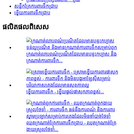
សន្លឹកគ្រែការពារទឹកជ្រាប
ខ្នើយការពារទឹកជ្រាប
ផលិតផល​ពិសេស
ក្រណាត់​លាប​ពណ៌​ប្រណិត​ដែល​មាន​បន្ទះ​កប្បាស​ និង​
ក្រណាត់​ការពារ​ទឹក...
ខ្នើយការពារទឹក - ខ្នើយផ្តល់ផាសុកភាពខ្ពស់...
ឈុតក្រណាត់គ្រែការពារទឹកជ្រាប - ឈុតក្រណាត់គ្រែ
ងាយស្រួលថែទាំ...