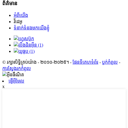
ព័ត៌មាន
អំពីយើង
វីដេអូ
ទំនាក់ទំនងមកយើងខ្ញុំ
© រក្សាសិទ្ធិគ្រប់យ៉ាង - ២០១០-២០២៥។
-
ផែនទីគេហទំព័រ
-
ប្លក់​កំពូល
-
ការស្វែងរកកំពូល
ផ្ញើអ៊ីមែល
x