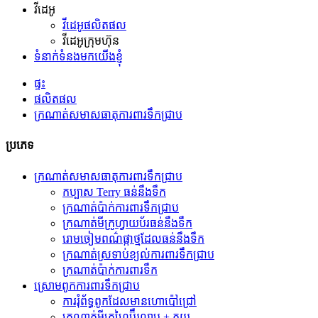
វីដេអូ
វីដេអូផលិតផល
វីដេអូក្រុមហ៊ុន
ទំនាក់ទំនងមកយើងខ្ញុំ
ផ្ទះ
ផលិតផល
ក្រណាត់សមាសធាតុការពារទឹកជ្រាប
ប្រភេទ
ក្រណាត់សមាសធាតុការពារទឹកជ្រាប
កប្បាស Terry ធន់នឹងទឹក
ក្រណាត់ប៉ាក់ការពារទឹកជ្រាប
ក្រណាត់មីក្រូហ្វាយប័រធន់នឹងទឹក
រោមចៀមពណ៌ផ្កាថ្មដែលធន់នឹងទឹក
ក្រណាត់ស្រទាប់ខ្យល់ការពារទឹកជ្រាប
ក្រណាត់​ប៉ាក់​ការពារ​ទឹក
ស្រោមពូកការពារទឹកជ្រាប
ការរុំព័ទ្ធពូកដែលមានហោប៉ៅជ្រៅ
ក្រណាត់មីក្រូហ្វៃប៊ឺរលាប + ភួយ