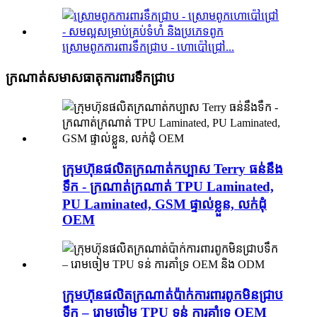
ស្រោមពូកការពារទឹកជ្រាប - ហោប៉ៅជ្រៅ...
ក្រណាត់សមាសធាតុការពារទឹកជ្រាប
ក្រុមហ៊ុនផលិតក្រណាត់កប្បាស Terry ធន់នឹង
ទឹក - ក្រណាត់ក្រណាត់ TPU Laminated,
PU Laminated, GSM ផ្ទាល់ខ្លួន, លក់ដុំ
OEM
ក្រុមហ៊ុនផលិតក្រណាត់ប៉ាក់ការពារពូកមិនជ្រាប
ទឹក – រោមចៀម TPU ទន់ ការគាំទ្រ OEM