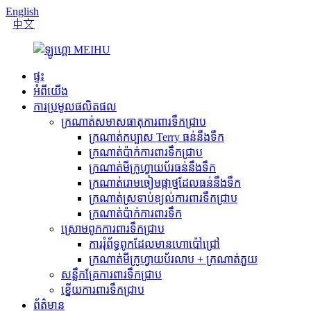
English
中文
ផ្ទះ
អំពីយើង
ការប្រមូលផលិតផល
ក្រណាត់សមាសធាតុការពារទឹកជ្រាប
ក្រណាត់កប្បាស Terry ធន់នឹងទឹក
ក្រណាត់ប៉ាក់ការពារទឹកជ្រាប
ក្រណាត់មីក្រូហ្វាយប័រធន់នឹងទឹក
ក្រណាត់រោមចៀមផ្កាថ្មដែលធន់នឹងទឹក
ក្រណាត់ស្រទាប់ខ្យល់ការពារទឹកជ្រាប
ក្រណាត់​ប៉ាក់​ការពារ​ទឹក
ស្រោមពូកការពារទឹកជ្រាប
ការរុំព័ទ្ធពូកដែលមានហោប៉ៅជ្រៅ
ក្រណាត់មីក្រូហ្វាយប័រលាប + ក្រណាត់ភួយ
សន្លឹកគ្រែការពារទឹកជ្រាប
ខ្នើយការពារទឹកជ្រាប
ព័ត៌មាន