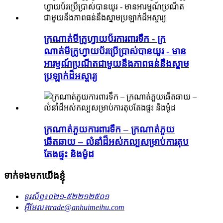
ក្រណាត់មីក្រូហ្វាយប័រការពារទឹក - ក្រ
ណាត់មីក្រូហ្វាយប័រប្រើប្រាស់បានយូរ - មាន
អារម្មណ៍ប្រណីតជាមួយនឹងភាពធន់នឹងស្នាម
ប្រឡាក់ដ៏អស្ចារ្យ
ក្រណាត់​ភួយ​ការពារ​ទឹក – ក្រណាត់​ភួយ​
ឆើតឆាយ – លំនាំ​ដ៏​អស់កល្ប​សម្រាប់​ការតុប
តែង​ផ្ទះ និង​ម៉ូដ
ទាក់ទងមកយើងខ្ញុំ
ទូរស័ព្ទ៖
០២១-៥២២១២៥០១
អ៊ីមែល៖
trade@anhuimeihu.com