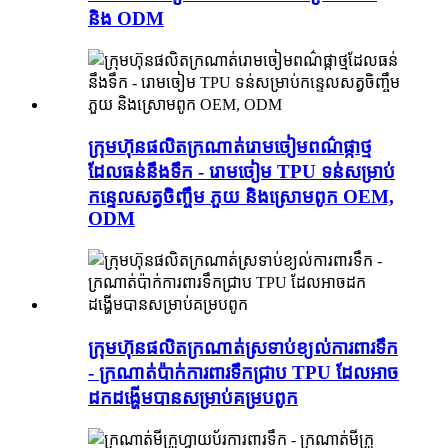
និង ODM
ក្រុមហ៊ុនផលិតក្រណាត់រោមចៀមពណ៌ផ្កាថ្ម
ដែលធន់នឹងទឹក - រោមចៀម TPU ទន់សម្រាប់
កន្ទេលសត្វចិញ្ចឹម ភួយ និងស្រោមពូក OEM,
ODM
ក្រុមហ៊ុនផលិតក្រណាត់ស្រទាប់ខ្យល់ការពារទឹក
- ក្រណាត់ប៉ាក់ការពារទឹកជ្រាប TPU ដែលអាច
ដកដង្ហើមបានសម្រាប់គម្របពូក