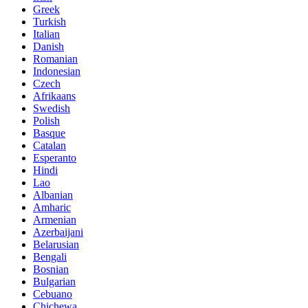
Greek
Turkish
Italian
Danish
Romanian
Indonesian
Czech
Afrikaans
Swedish
Polish
Basque
Catalan
Esperanto
Hindi
Lao
Albanian
Amharic
Armenian
Azerbaijani
Belarusian
Bengali
Bosnian
Bulgarian
Cebuano
Chichewa