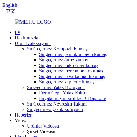
English
中文
Ev
Hakkımızda
Ürün Koleksiyonu
Su Geçirmez Kompozit Kumaş
Su geçirmez pamuklu havlu kumaş
Su geçirmez örme kumaş
Su geçirmez mikrofiber kumaş
Su geçirmez mercan polar kumaş
Su geçirmez hava katmanlı kumaş
Su geçirmez kapitone kumaş
Su Geçirmez Yatak Koruyucu
Derin Cepli Yatak Kılıfı
Fırçalanmış mikrofiber + Kapitone
Su Geçirmez Nevresim Takımı
Su geçirmez yastık koruyucu
Haberler
Video
Ürünler Videosu
Şirket Videosu
Bize Ulaşın