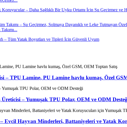
çirmez...
Takımı...
isi – TPU Lamine, PU Lamine havlu kumaş, Özel GS
Üreticisi – Yumuşak TPU Polar, OEM ve ODM Desteğ
– Evcil Hayvan Minderleri, Battaniyeleri ve Yatak K