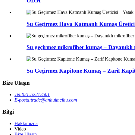
ODM
Su Geçirmez Hava Katmanlı Kumaş Üreticis
Su geçirmez mikrofiber kumaş – Dayanıklı m
Su Geçirmez Kapitone Kumaş – Zarif Kapi
Bize Ulaşın
Tel:
021-52212501
E-posta:
trade@anhuimeihu.com
Bilgi
Hakkımızda
Video
Bize Ulaşın