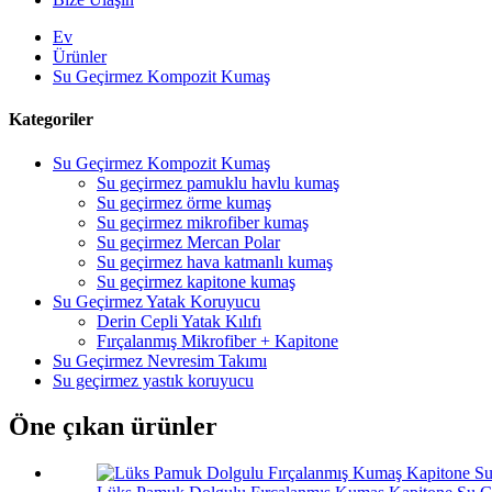
Ev
Ürünler
Su Geçirmez Kompozit Kumaş
Kategoriler
Su Geçirmez Kompozit Kumaş
Su geçirmez pamuklu havlu kumaş
Su geçirmez örme kumaş
Su geçirmez mikrofiber kumaş
Su geçirmez Mercan Polar
Su geçirmez hava katmanlı kumaş
Su geçirmez kapitone kumaş
Su Geçirmez Yatak Koruyucu
Derin Cepli Yatak Kılıfı
Fırçalanmış Mikrofiber + Kapitone
Su Geçirmez Nevresim Takımı
Su geçirmez yastık koruyucu
Öne çıkan ürünler