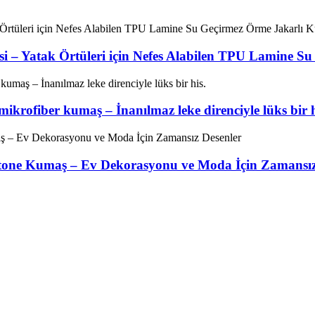
i – Yatak Örtüleri için Nefes Alabilen TPU Lamine S
ikrofiber kumaş – İnanılmaz leke direnciyle lüks bir h
tone Kumaş – Ev Dekorasyonu ve Moda İçin Zamansız