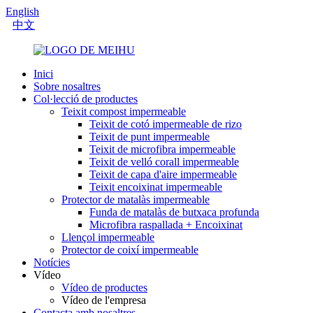
English
中文
Inici
Sobre nosaltres
Col·lecció de productes
Teixit compost impermeable
Teixit de cotó impermeable de rizo
Teixit de punt impermeable
Teixit de microfibra impermeable
Teixit de velló corall impermeable
Teixit de capa d'aire impermeable
Teixit encoixinat impermeable
Protector de matalàs impermeable
Funda de matalàs de butxaca profunda
Microfibra raspallada + Encoixinat
Llençol impermeable
Protector de coixí impermeable
Notícies
Vídeo
Vídeo de productes
Vídeo de l'empresa
Contacta amb nosaltres