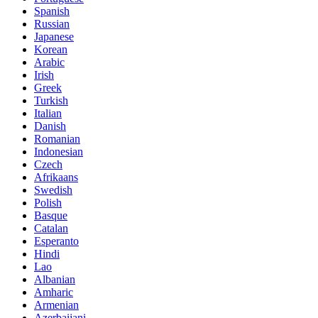
Spanish
Russian
Japanese
Korean
Arabic
Irish
Greek
Turkish
Italian
Danish
Romanian
Indonesian
Czech
Afrikaans
Swedish
Polish
Basque
Catalan
Esperanto
Hindi
Lao
Albanian
Amharic
Armenian
Azerbaijani