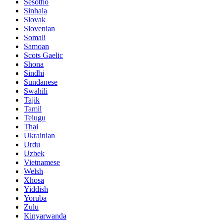
Sesotho
Sinhala
Slovak
Slovenian
Somali
Samoan
Scots Gaelic
Shona
Sindhi
Sundanese
Swahili
Tajik
Tamil
Telugu
Thai
Ukrainian
Urdu
Uzbek
Vietnamese
Welsh
Xhosa
Yiddish
Yoruba
Zulu
Kinyarwanda