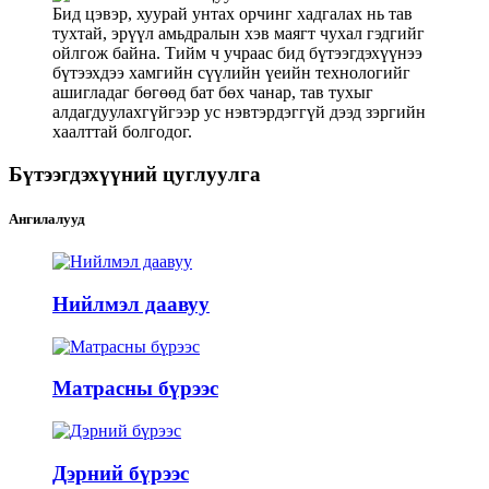
Бид цэвэр, хуурай унтах орчинг хадгалах нь тав
тухтай, эрүүл амьдралын хэв маягт чухал гэдгийг
ойлгож байна. Тийм ч учраас бид бүтээгдэхүүнээ
бүтээхдээ хамгийн сүүлийн үеийн технологийг
ашигладаг бөгөөд бат бөх чанар, тав тухыг
алдагдуулахгүйгээр ус нэвтэрдэггүй дээд зэргийн
хаалттай болгодог.
Бүтээгдэхүүний цуглуулга
Ангилалууд
Нийлмэл даавуу
Матрасны бүрээс
Дэрний бүрээс