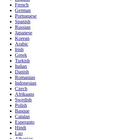
French
German
Portuguese
Spanish
Russian
Japanese
Korean
Arabic
Irish
Greek
Turkish
Italian
Danish
Romanian
Indonesian
Czech
Afrikaans
Swedish
Polish
Basque
Catalan
Esperanto
Hindi
Lao
Albanian