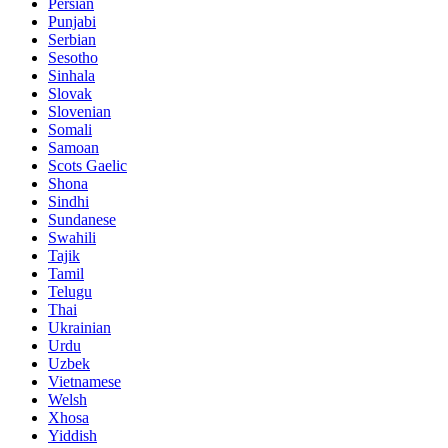
Persian
Punjabi
Serbian
Sesotho
Sinhala
Slovak
Slovenian
Somali
Samoan
Scots Gaelic
Shona
Sindhi
Sundanese
Swahili
Tajik
Tamil
Telugu
Thai
Ukrainian
Urdu
Uzbek
Vietnamese
Welsh
Xhosa
Yiddish