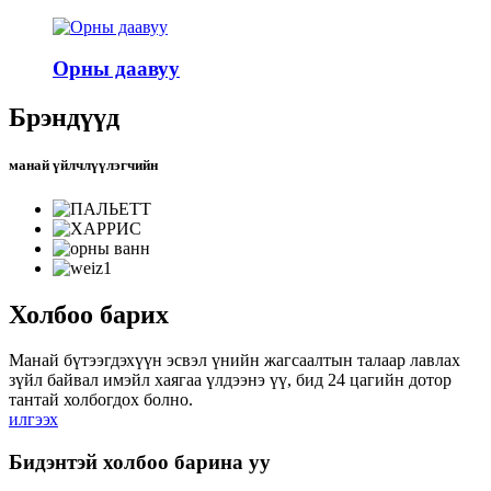
Орны даавуу
Брэндүүд
манай үйлчлүүлэгчийн
Холбоо барих
Манай бүтээгдэхүүн эсвэл үнийн жагсаалтын талаар лавлах
зүйл байвал имэйл хаягаа үлдээнэ үү, бид 24 цагийн дотор
тантай холбогдох болно.
илгээх
Бидэнтэй холбоо барина уу