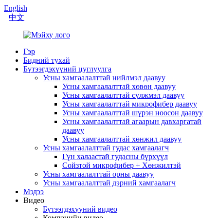
English
中文
Гэр
Бидний тухай
Бүтээгдэхүүний цуглуулга
Усны хамгаалалттай нийлмэл даавуу
Усны хамгаалалттай хөвөн даавуу
Усны хамгаалалттай сүлжмэл даавуу
Усны хамгаалалттай микрофибер даавуу
Усны хамгаалалттай шүрэн ноосон даавуу
Усны хамгаалалттай агаарын давхаргатай
даавуу
Усны хамгаалалттай хөнжил даавуу
Усны хамгаалалттай гудас хамгаалагч
Гүн халаастай гудасны бүрхүүл
Сойзтой микрофибер + Хөнжилтэй
Усны хамгаалалттай орны даавуу
Усны хамгаалалттай дэрний хамгаалагч
Мэдээ
Видео
Бүтээгдэхүүний видео
Компанийн видео