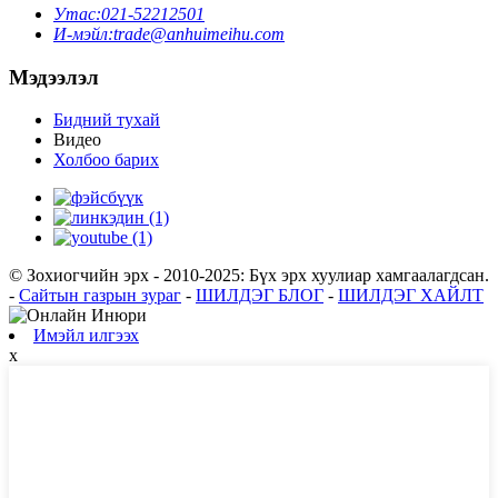
Утас:
021-52212501
И-мэйл:
trade@anhuimeihu.com
Мэдээлэл
Бидний тухай
Видео
Холбоо барих
© Зохиогчийн эрх - 2010-2025: Бүх эрх хуулиар хамгаалагдсан.
-
Сайтын газрын зураг
-
ШИЛДЭГ БЛОГ
-
ШИЛДЭГ ХАЙЛТ
Имэйл илгээх
x