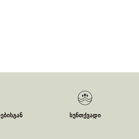
ებისგან
სუნთქვადი