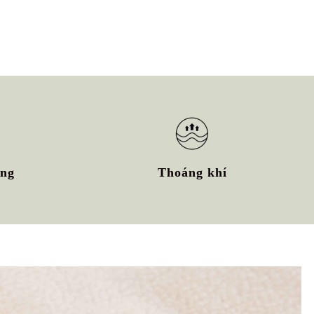
ờng
Thoáng khí