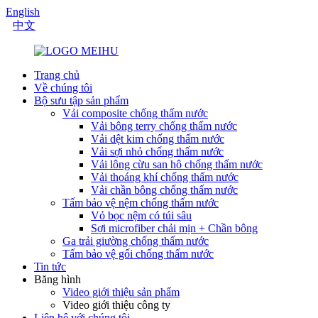
English
中文
Trang chủ
Về chúng tôi
Bộ sưu tập sản phẩm
Vải composite chống thấm nước
Vải bông terry chống thấm nước
Vải dệt kim chống thấm nước
Vải sợi nhỏ chống thấm nước
Vải lông cừu san hô chống thấm nước
Vải thoáng khí chống thấm nước
Vải chần bông chống thấm nước
Tấm bảo vệ nệm chống thấm nước
Vỏ bọc nệm có túi sâu
Sợi microfiber chải mịn + Chần bông
Ga trải giường chống thấm nước
Tấm bảo vệ gối chống thấm nước
Tin tức
Băng hình
Video giới thiệu sản phẩm
Video giới thiệu công ty
Liên hệ với chúng tôi