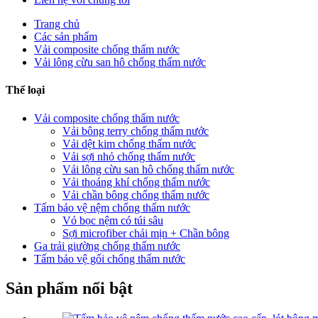
Trang chủ
Các sản phẩm
Vải composite chống thấm nước
Vải lông cừu san hô chống thấm nước
Thể loại
Vải composite chống thấm nước
Vải bông terry chống thấm nước
Vải dệt kim chống thấm nước
Vải sợi nhỏ chống thấm nước
Vải lông cừu san hô chống thấm nước
Vải thoáng khí chống thấm nước
Vải chần bông chống thấm nước
Tấm bảo vệ nệm chống thấm nước
Vỏ bọc nệm có túi sâu
Sợi microfiber chải mịn + Chần bông
Ga trải giường chống thấm nước
Tấm bảo vệ gối chống thấm nước
Sản phẩm nổi bật