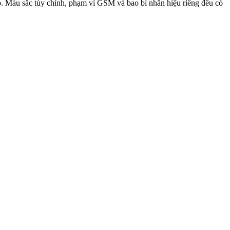
p. Màu sắc tùy chỉnh, phạm vi GSM và bao bì nhãn hiệu riêng đều có