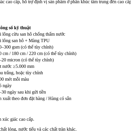
iác cao cấp, hỗ trợ định vị sản phẩm ở phân khúc tầm trung đến cao cấ
ông số kỹ thuật
i lông cừu san hô chống thấm nước
i lông san hô + Màng TPU
0–300 gsm (có thể tùy chỉnh)
0 cm / 180 cm / 220 cm (có thể tùy chỉnh)
–20 micron (có thể tùy chỉnh)
t nước ≥5.000 mm
u trắng, hoặc tùy chỉnh
00 mét mỗi màu
5 ngày
–30 ngày sau khi gửi tiền
n xuất theo đơn đặt hàng / Hàng có sẵn
 xúc giác cao cấp.
t lỏng, nước tiểu và các chất tràn khác.