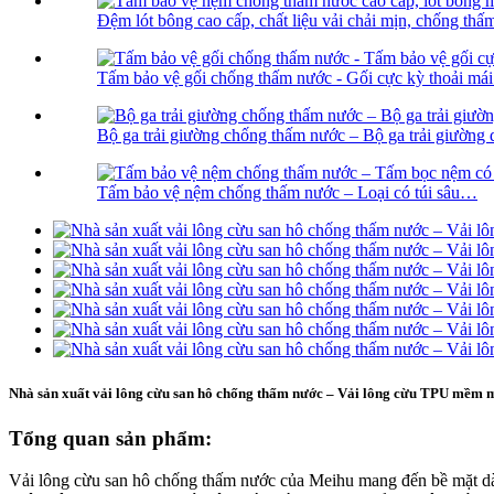
Đệm lót bông cao cấp, chất liệu vải chải mịn, chống thấm
Tấm bảo vệ gối chống thấm nước - Gối cực kỳ thoải mái.
Bộ ga trải giường chống thấm nước – Bộ ga trải giường dễ
Tấm bảo vệ nệm chống thấm nước – Loại có túi sâu…
Nhà sản xuất vải lông cừu san hô chống thấm nước – Vải lông cừu TPU mềm
Tổng quan sản phẩm:
Vải lông cừu san hô chống thấm nước của Meihu mang đến bề mặt dày