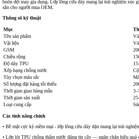
buôn dệt may gia dụng. Lớp lông cừu dày mang lại trải nghiệm xúc g
sẵn cho người mua OEM.
Thông số kỹ thuật
Mục
Th
Tên sản phẩm
Vả
Vật liệu
Vả
GSM
20
Chiều rộng
15
Độ dày TPU
15
Xếp hạng chống nước
Cộ
Tùy chọn màu sắc
Mà
Số lượng đặt hàng tối thiểu
20
Thời gian giao hàng mẫu
3–
Thời gian sản xuất
25
Loại cung cấp
Sả
Các tính năng chính
• Bề mặt cực kỳ mềm mại - lớp lông cừu dày dặn mang lại trải nghiệm
• Lớp lót TPU chống thấm nước đáng tin cậy — ngăn chặn hiệu quả chấ