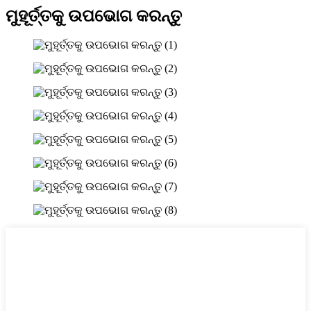
ମୁହୂର୍ତ୍ତକୁ ଉପଭୋଗ କରନ୍ତୁ