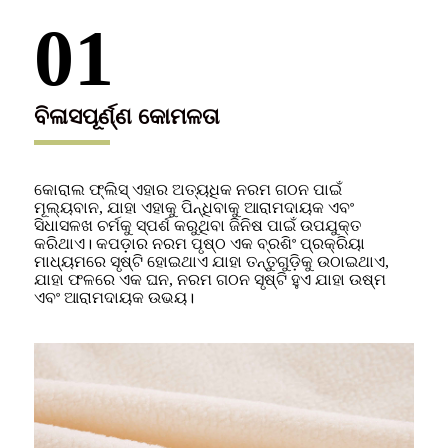
01
ବିଳାସପୂର୍ଣ୍ଣ କୋମଳତା
କୋରାଲ ଫ୍ଲିସ୍ ଏହାର ଅତ୍ୟଧିକ ନରମ ଗଠନ ପାଇଁ
ମୂଲ୍ୟବାନ, ଯାହା ଏହାକୁ ପିନ୍ଧିବାକୁ ଆରାମଦାୟକ ଏବଂ
ସିଧାସଳଖ ଚର୍ମକୁ ସ୍ପର୍ଶ କରୁଥିବା ଜିନିଷ ପାଇଁ ଉପଯୁକ୍ତ
କରିଥାଏ। କପଡ଼ାର ନରମ ପୃଷ୍ଠ ଏକ ବ୍ରଶିଂ ପ୍ରକ୍ରିୟା
ମାଧ୍ୟମରେ ସୃଷ୍ଟି ହୋଇଥାଏ ଯାହା ତନ୍ତୁଗୁଡ଼ିକୁ ଉଠାଇଥାଏ,
ଯାହା ଫଳରେ ଏକ ଘନ, ନରମ ଗଠନ ସୃଷ୍ଟି ହୁଏ ଯାହା ଉଷ୍ମ
ଏବଂ ଆରାମଦାୟକ ଉଭୟ।