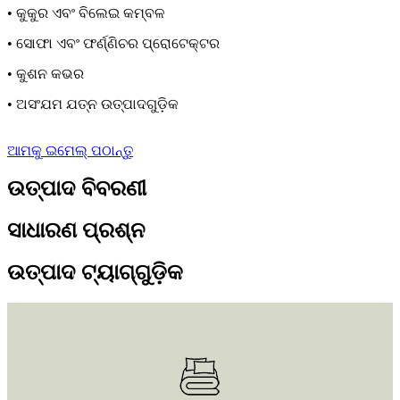
• କୁକୁର ଏବଂ ବିଲେଇ କମ୍ବଳ
• ସୋଫା ଏବଂ ଫର୍ଣ୍ଣିଚର ପ୍ରୋଟେକ୍ଟର
• କୁଶନ କଭର
• ଅସଂଯମ ଯତ୍ନ ଉତ୍ପାଦଗୁଡ଼ିକ
ଆମକୁ ଇମେଲ୍ ପଠାନ୍ତୁ
ଉତ୍ପାଦ ବିବରଣୀ
ସାଧାରଣ ପ୍ରଶ୍ନ
ଉତ୍ପାଦ ଟ୍ୟାଗ୍‌ଗୁଡ଼ିକ