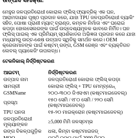
ଉତ୍ପାଦ ସମୀକ୍ଷା:
ମେହୁର ଜଳପ୍ରତିରୋଧୀ କୋରାଲ ଫ୍ଲିସ୍ ଫ୍ୟାବ୍ରିକ୍ ଏକ ଘନ,
ଆରାମଦାୟକ ପୃଷ୍ଠ ପ୍ରଦାନ କରେ, ଯାହା TPU ଜଳପ୍ରତିରୋଧୀ ବ୍ୟାକିଂ
ସହିତ, ପୋଷା ପ୍ରାଣୀ ମ୍ୟାଟ୍ ବ୍ରାଣ୍ଡ, କମ୍ବଳ ନିର୍ମାତା ଏବଂ ଘରୋଇ
କପଡ଼ା ହୋଲସେଲରଙ୍କ ପାଇଁ ଉଦ୍ଦେଶ୍ୟମୂଳକ ଭାବରେ ନିର୍ମିତ। ଘନ
ଫ୍ଲିସ୍ ପାଇଲ୍ ଏକ ପ୍ରିମିୟମ୍ ସ୍ପର୍ଶକାତର ଅଭିଜ୍ଞତା ପ୍ରଦାନ କରେ ଯାହା
ମଧ୍ୟମରୁ ଉଚ୍ଚ-ଶେଷ ଉତ୍ପାଦ ସ୍ଥିତିକୁ ସମର୍ଥନ କରେ। OEM
କ୍ରେତାମାନଙ୍କ ପାଇଁ କଷ୍ଟମ୍ ରଙ୍ଗ, GSM ରେଞ୍ଜ ଏବଂ ବ୍ୟକ୍ତିଗତ
ଲେବଲ୍ ପ୍ୟାକେଜିଂ ଉପଲବ୍ଧ।
ଟେକନିକାଲ୍ ନିର୍ଦ୍ଦିଷ୍ଟକରଣ
ଆଇଟମ୍‌
ନିର୍ଦ୍ଦିଷ୍ଟକରଣ
ଉତ୍ପାଦ ନାମ
ଜଳପ୍ରତିରୋଧୀ କୋରାଲ ଫ୍ଲିସ୍ କପଡ଼ା
ସାମଗ୍ରୀ
କୋରାଲ ଫ୍ଲିସ୍ + TPU ମେମ୍ବ୍ରେନ୍
GSMName
୨୦୦-୩୦୦ ଜିଏସଏମ (କଷ୍ଟମାଇଜେବଲ୍)
୧୫୦ ସେମି / ୧୮୦ ସେମି / ୨୨୦ ସେମି
ପ୍ରସ୍ଥ
(କଷ୍ଟମାଇଜେବଲ୍)
TPU ଘନତା
୧୫-୨୦ ମାଇକ୍ରୋନ (କଷ୍ଟମାଇଜେବଲ୍)
ଜଳପ୍ରତିରୋଧୀ
≥5,000 ମିମି ଜଳସ୍ତମ୍ଭ
ମୂଲ୍ୟାଙ୍କନ
ରଙ୍ଗ ବିକଳ୍ପଗୁଡ଼ିକ
ଧଳା, କିମ୍ବା କଷ୍ଟମାଇଜଡ୍
MOQ
ପ୍ରତି ରଙ୍ଗ ପାଇଁ 2000 ମିଟର