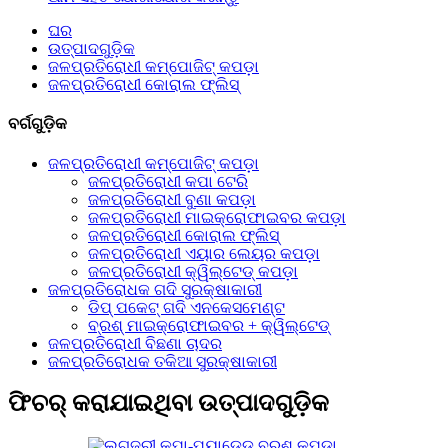
ଘର
ଉତ୍ପାଦଗୁଡ଼ିକ
ଜଳପ୍ରତିରୋଧୀ କମ୍ପୋଜିଟ୍ କପଡ଼ା
ଜଳପ୍ରତିରୋଧୀ କୋରାଲ ଫ୍ଲିସ୍
ବର୍ଗଗୁଡ଼ିକ
ଜଳପ୍ରତିରୋଧୀ କମ୍ପୋଜିଟ୍ କପଡ଼ା
ଜଳପ୍ରତିରୋଧୀ କପା ଟେରି
ଜଳପ୍ରତିରୋଧୀ ବୁଣା କପଡ଼ା
ଜଳପ୍ରତିରୋଧୀ ମାଇକ୍ରୋଫାଇବର କପଡ଼ା
ଜଳପ୍ରତିରୋଧୀ କୋରାଲ ଫ୍ଲିସ୍
ଜଳପ୍ରତିରୋଧୀ ଏୟାର ଲେୟର କପଡ଼ା
ଜଳପ୍ରତିରୋଧୀ କ୍ୱିଲ୍ଟେଡ୍ କପଡ଼ା
ଜଳପ୍ରତିରୋଧକ ଗଦି ସୁରକ୍ଷାକାରୀ
ଡିପ୍ ପକେଟ୍ ଗଦି ଏନକେସମେଣ୍ଟ
ବ୍ରଶ୍ ମାଇକ୍ରୋଫାଇବର + କ୍ୱିଲ୍ଟେଡ୍
ଜଳପ୍ରତିରୋଧୀ ବିଛଣା ଚାଦର
ଜଳପ୍ରତିରୋଧକ ତକିଆ ସୁରକ୍ଷାକାରୀ
ଫିଚର୍ କରାଯାଇଥିବା ଉତ୍ପାଦଗୁଡ଼ିକ