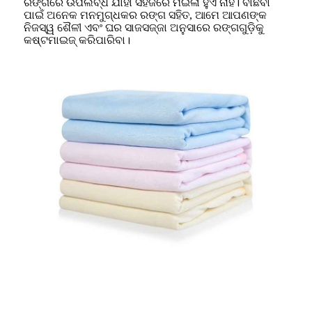
ରଙ୍ଗରେ ଉପଲବ୍ଧ ଯାହା ସହଜରେ ମଇଳା ହୁଏ ନାହିଁ। ବାଛିବା
ପାଇଁ ଅନେକ ମନମୁଗ୍ଧକର ରଙ୍ଗ ସହିତ, ଆମେ ଆପଣଙ୍କ
ନିଜସ୍ୱ ଶୈଳୀ ଏବଂ ଘର ସାଜସଜ୍ଜା ଅନୁସାରେ ରଙ୍ଗଗୁଡ଼ିକୁ
କଷ୍ଟମାଇଜ୍ କରିପାରିବା।