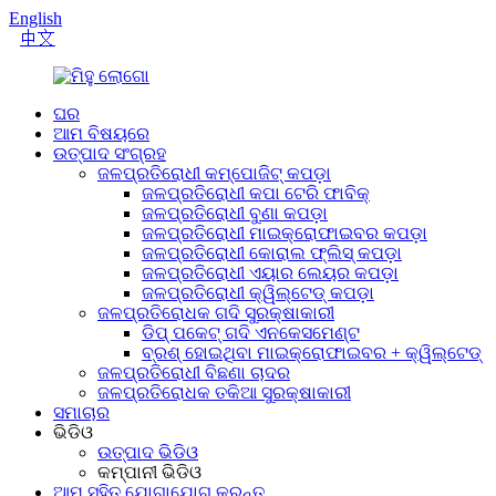
English
中文
ଘର
ଆମ ବିଷୟରେ
ଉତ୍ପାଦ ସଂଗ୍ରହ
ଜଳପ୍ରତିରୋଧୀ କମ୍ପୋଜିଟ୍ କପଡ଼ା
ଜଳପ୍ରତିରୋଧୀ କପା ଟେରି ଫାବିକ୍
ଜଳପ୍ରତିରୋଧୀ ବୁଣା କପଡ଼ା
ଜଳପ୍ରତିରୋଧୀ ମାଇକ୍ରୋଫାଇବର କପଡ଼ା
ଜଳପ୍ରତିରୋଧୀ କୋରାଲ ଫ୍ଲିସ୍ କପଡ଼ା
ଜଳପ୍ରତିରୋଧୀ ଏୟାର ଲେୟର କପଡ଼ା
ଜଳପ୍ରତିରୋଧୀ କ୍ୱିଲ୍ଟେଡ୍ କପଡ଼ା
ଜଳପ୍ରତିରୋଧକ ଗଦି ସୁରକ୍ଷାକାରୀ
ଡିପ୍ ପକେଟ୍ ଗଦି ଏନକେସମେଣ୍ଟ
ବ୍ରଶ୍ ହୋଇଥିବା ମାଇକ୍ରୋଫାଇବର + କ୍ୱିଲ୍ଟେଡ୍
ଜଳପ୍ରତିରୋଧୀ ବିଛଣା ଚାଦର
ଜଳପ୍ରତିରୋଧକ ତକିଆ ସୁରକ୍ଷାକାରୀ
ସମାଚାର
ଭିଡିଓ
ଉତ୍ପାଦ ଭିଡିଓ
କମ୍ପାନୀ ଭିଡିଓ
ଆମ ସହିତ ଯୋଗାଯୋଗ କରନ୍ତୁ