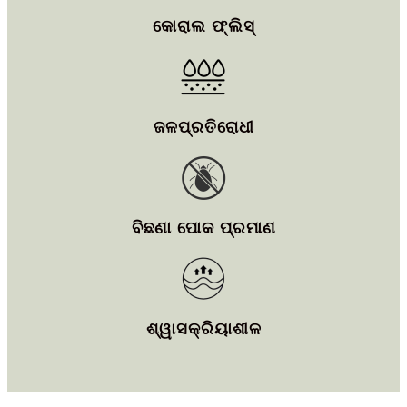
କୋରାଲ ଫ୍ଲିସ୍
ଜଳପ୍ରତିରୋଧୀ
ବିଛଣା ପୋକ ପ୍ରମାଣ
ଶ୍ୱାସକ୍ରିୟାଶୀଳ