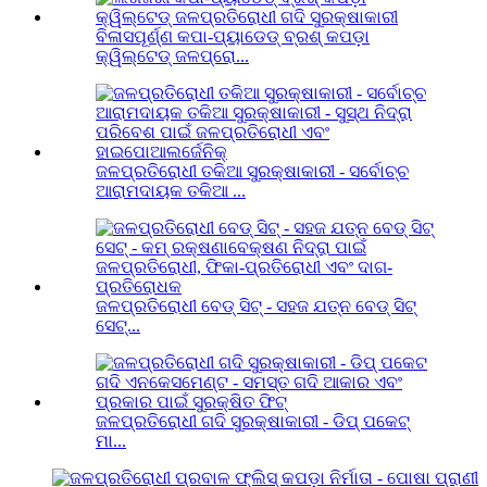
ବିଳାସପୂର୍ଣ୍ଣ କପା-ପ୍ୟାଡେଡ୍ ବ୍ରଶ୍ କପଡ଼ା
କ୍ୱିଲ୍ଟେଡ୍ ଜଳପ୍ରୋ...
ଜଳପ୍ରତିରୋଧୀ ତକିଆ ସୁରକ୍ଷାକାରୀ - ସର୍ବୋଚ୍ଚ
ଆରାମଦାୟକ ତକିଆ ...
ଜଳପ୍ରତିରୋଧୀ ବେଡ୍ ସିଟ୍ - ସହଜ ଯତ୍ନ ବେଡ୍ ସିଟ୍
ସେଟ୍...
ଜଳପ୍ରତିରୋଧୀ ଗଦି ସୁରକ୍ଷାକାରୀ - ଡିପ୍ ପକେଟ୍
ମା...