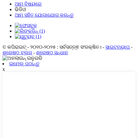
ଆମ ବିଷୟରେ
ଭିଡିଓ
ଆମ ସହିତ ଯୋଗାଯୋଗ କରନ୍ତୁ
© କପିରାଇଟ୍ - ୨୦୧୦-୨୦୨୫ : ସର୍ବସତ୍ତ୍ଵ ସଂରକ୍ଷିତ।
-
ସାଇଟମ୍ୟାପ୍
-
ଶ୍ରେଷ୍ଠ ବ୍ଲଗ୍
-
ଶ୍ରେଷ୍ଠ ସନ୍ଧାନ
ଇମେଲ୍ ପଠାନ୍ତୁ
x