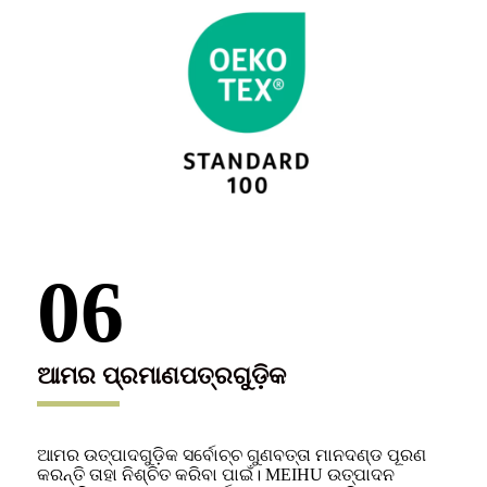
06
ଆମର ପ୍ରମାଣପତ୍ରଗୁଡ଼ିକ
ଆମର ଉତ୍ପାଦଗୁଡ଼ିକ ସର୍ବୋଚ୍ଚ ଗୁଣବତ୍ତା ମାନଦଣ୍ଡ ପୂରଣ
କରନ୍ତି ତାହା ନିଶ୍ଚିତ କରିବା ପାଇଁ। MEIHU ଉତ୍ପାଦନ