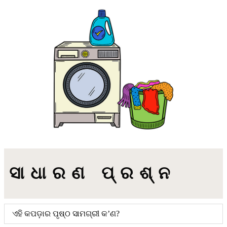
ସାଧାରଣ ପ୍ରଶ୍ନ
ଏହି କପଡ଼ାର ପୃଷ୍ଠ ସାମଗ୍ରୀ କ’ଣ?