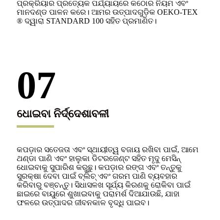
ପ୍ରକ୍ରିୟାର ପ୍ରତ୍ୟେକ ପର୍ଯ୍ୟାୟରେ କଠୋର ନିୟମ ଏବଂ
ମାନଦଣ୍ଡ ପାଳନ କରେ। ଆମର ଉତ୍ପାଦଗୁଡ଼ିକ OEKO-TEX
® ଦ୍ୱାରା STANDARD 100 ସହିତ ପ୍ରମାଣିତ।
07
ଧୋଇବା ନିର୍ଦ୍ଦେଶାବଳୀ
କପଡ଼ାର ସତେଜତା ଏବଂ ସ୍ଥାୟୀତ୍ୱ ବଜାୟ ରଖିବା ପାଇଁ, ଆମେ
ଥଣ୍ଡା ପାଣି ଏବଂ ହାଲୁକା ଡିଟରଜେଣ୍ଟ ସହିତ ମୃଦୁ ମେସିନ୍
ଧୋଇବାକୁ ସୁପାରିଶ କରୁଛୁ। କପଡ଼ାର ରଙ୍ଗ ଏବଂ ତନ୍ତୁକୁ
ସୁରକ୍ଷା ଦେବା ପାଇଁ ବ୍ଲିଚ୍ ଏବଂ ଗରମ ପାଣି ବ୍ୟବହାର
କରିବାରୁ ବଞ୍ଚନ୍ତୁ। ସିଧାସଳଖ ସୂର୍ଯ୍ୟ କିରଣକୁ ରୋକିବା ପାଇଁ
ଛାଇରେ ବାୟୁରେ ଶୁଖାଇବାକୁ ପରାମର୍ଶ ଦିଆଯାଉଛି, ଯାହା
ଫଳରେ ଉତ୍ପାଦର ଜୀବନକାଳ ବୃଦ୍ଧି ପାଇବ।