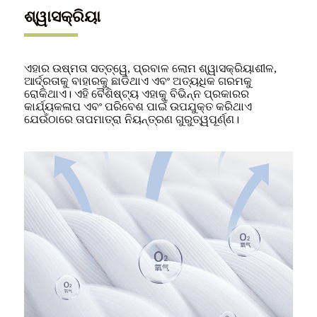
ଶ୍ୱାସକ୍ରିୟା
ଏହାର ଉଷ୍ମତା ସତ୍ତ୍ୱେ, ପ୍ରବାଳ ଲୋମ ଶ୍ୱାସକ୍ରିୟାଶୀଳ,
ଆର୍ଦ୍ରତାକୁ ବାହାରକୁ ଛାଡିଥାଏ ଏବଂ ଅତ୍ୟଧିକ ଗରମକୁ
ରୋକିଥାଏ। ଏହି ବୈଶିଷ୍ଟ୍ୟ ଏହାକୁ ବିଭିନ୍ନ ପ୍ରକାରର
କାର୍ଯ୍ୟକଳାପ ଏବଂ ପରିବେଶ ପାଇଁ ଉପଯୁକ୍ତ କରିଥାଏ
ଯେଉଁଠାରେ ତାପମାତ୍ରା ନିୟନ୍ତ୍ରଣ ଗୁରୁତ୍ୱପୂର୍ଣ୍ଣ।