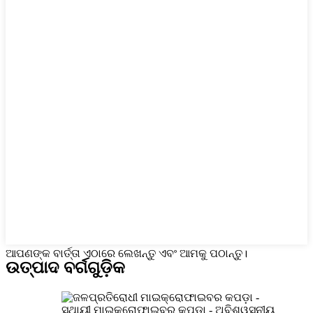
ଆପଣଙ୍କ ବାର୍ତ୍ତା ଏଠାରେ ଲେଖନ୍ତୁ ଏବଂ ଆମକୁ ପଠାନ୍ତୁ।
ଉତ୍ପାଦ ବର୍ଗଗୁଡ଼ିକ