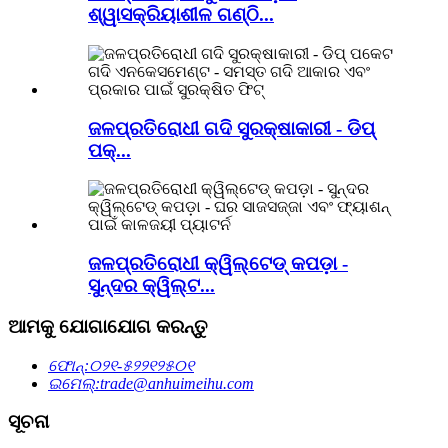
ଶ୍ୱାସକ୍ରିୟାଶୀଳ ଗଣ୍ଠି...
ଜଳପ୍ରତିରୋଧୀ ଗଦି ସୁରକ୍ଷାକାରୀ - ଡିପ୍
ପକ୍...
ଜଳପ୍ରତିରୋଧୀ କ୍ୱିଲ୍ଟେଡ୍ କପଡ଼ା -
ସୁନ୍ଦର କ୍ୱିଲ୍ଟ...
ଆମକୁ ଯୋଗାଯୋଗ କରନ୍ତୁ
ଫୋନ୍:
୦୨୧-୫୨୨୧୨୫୦୧
ଇମେଲ୍:
trade@anhuimeihu.com
ସୂଚନା