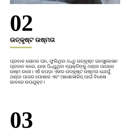
02
ଉତ୍କୃଷ୍ଟ ଉଷ୍ମତା
ପ୍ରବାଳ ଲୋମର ଘନ, ଫୁଲିଥିବା ତନ୍ତୁ ଉତ୍କୃଷ୍ଟ ଇନସୁଲେସନ
ପ୍ରଦାନ କରେ, ଯାହା ପିନ୍ଧୁଥିବା ବ୍ୟକ୍ତିଙ୍କୁ ଥଣ୍ଡା ପାଗରେ
ଉଷ୍ମ ରଖେ। ଏହି କପଡ଼ା ଏହାର ଉତ୍କୃଷ୍ଟ ଉଷ୍ମତା ଯୋଗୁଁ
ଥଣ୍ଡା ପାଗର ପୋଷାକ ଏବଂ ଆସେସୋରିଜ୍ ପାଇଁ ବିଶେଷ
ଭାବରେ ଉପଯୁକ୍ତ।
03