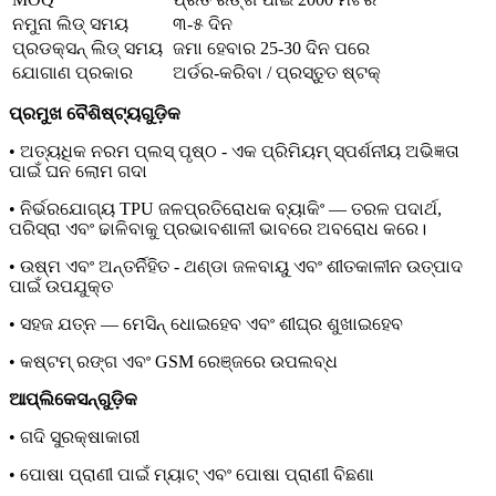
ନମୁନା ଲିଡ୍ ସମୟ
୩-୫ ଦିନ
ପ୍ରଡକ୍ସନ୍ ଲିଡ୍ ସମୟ
ଜମା ହେବାର 25-30 ଦିନ ପରେ
ଯୋଗାଣ ପ୍ରକାର
ଅର୍ଡର-କରିବା / ପ୍ରସ୍ତୁତ ଷ୍ଟକ୍
ପ୍ରମୁଖ ବୈଶିଷ୍ଟ୍ୟଗୁଡ଼ିକ
• ଅତ୍ୟଧିକ ନରମ ପ୍ଲସ୍ ପୃଷ୍ଠ - ଏକ ପ୍ରିମିୟମ୍ ସ୍ପର୍ଶନୀୟ ଅଭିଜ୍ଞତା
ପାଇଁ ଘନ ଲୋମ ଗଦା
• ନିର୍ଭରଯୋଗ୍ୟ TPU ଜଳପ୍ରତିରୋଧକ ବ୍ୟାକିଂ — ତରଳ ପଦାର୍ଥ,
ପରିସ୍ରା ଏବଂ ଢାଳିବାକୁ ପ୍ରଭାବଶାଳୀ ଭାବରେ ଅବରୋଧ କରେ।
• ଉଷ୍ମ ଏବଂ ଅନ୍ତର୍ନିହିତ - ଥଣ୍ଡା ଜଳବାୟୁ ଏବଂ ଶୀତକାଳୀନ ଉତ୍ପାଦ
ପାଇଁ ଉପଯୁକ୍ତ
• ସହଜ ଯତ୍ନ — ମେସିନ୍ ଧୋଇହେବ ଏବଂ ଶୀଘ୍ର ଶୁଖାଇହେବ
• କଷ୍ଟମ୍ ରଙ୍ଗ ଏବଂ GSM ରେଞ୍ଜରେ ଉପଲବ୍ଧ
ଆପ୍ଲିକେସନ୍‌ଗୁଡ଼ିକ
• ଗଦି ସୁରକ୍ଷାକାରୀ
• ପୋଷା ପ୍ରାଣୀ ପାଇଁ ମ୍ୟାଟ୍ ଏବଂ ପୋଷା ପ୍ରାଣୀ ବିଛଣା