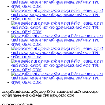
ଜଳପ୍ରତିରୋଧୀ ପ୍ରବାଳ ଫ୍ଲିସ୍ କପଡ଼ା ନିର୍ମାତା - ପୋଷା ପ୍ରାଣୀ ପାଇଁ ମଇଦା, କମ୍ବଳ
ଏବଂ ଗଦି ସୁରକ୍ଷାକାରୀ ପାଇଁ ନରମ TPU ଫ୍ଲିସ୍, OEM, ODM