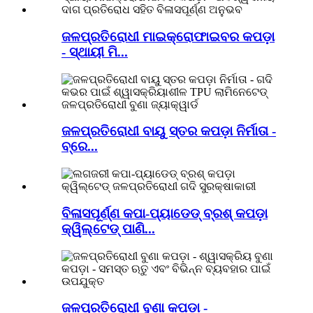
ଜଳପ୍ରତିରୋଧୀ ମାଇକ୍ରୋଫାଇବର କପଡ଼ା
- ସ୍ଥାୟୀ ମି...
ଜଳପ୍ରତିରୋଧୀ ବାୟୁ ସ୍ତର କପଡ଼ା ନିର୍ମାତା -
ବ୍ରେ...
ବିଳାସପୂର୍ଣ୍ଣ କପା-ପ୍ୟାଡେଡ୍ ବ୍ରଶ୍ କପଡ଼ା
କ୍ୱିଲ୍ଟେଡ୍ ପାଣି...
ଜଳପ୍ରତିରୋଧୀ ବୁଣା କପଡ଼ା -