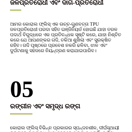
ଜଳପ୍ରତିରୋଧୀ ଏବଂ ଦାଗ-ପ୍ରତିରୋଧୀ
ଆମର କୋରାଲ ଫ୍ଲିସ୍ ଏକ ଉଚ୍ଚ-ଗୁଣବତ୍ତା TPU
ଜଳପ୍ରତିରୋଧୀ ପରଦା ସହିତ ଇଞ୍ଜିନିୟର୍ଡ ହୋଇଛି ଯାହା ତରଳ
ପଦାର୍ଥ ବିରୁଦ୍ଧରେ ଏକ ପ୍ରତିବନ୍ଧକ ସୃଷ୍ଟି କରେ, ଯାହା ନିଶ୍ଚିତ
କରେ ଯେ ଆପଣଙ୍କର ଗଦି, ତକିଆ ଶୁଖିଲା ଏବଂ ସୁରକ୍ଷିତ
ରହିବ। ଗଦି ପୃଷ୍ଠରେ ପ୍ରବେଶ ନକରି ଢଳିବା, ଝାଳ ଏବଂ
ଦୁର୍ଘଟଣାକୁ ସହଜରେ ନିୟନ୍ତ୍ରଣ କରାଯାଇପାରିବ।
05
ରଙ୍ଗୀନ ଏବଂ ସମୃଦ୍ଧ ରଙ୍ଗ
କୋରାଲ ଫ୍ଲିସ୍ ବିଭିନ୍ନ ପ୍ରକାରର ସ୍ପନ୍ଦନଶୀଳ, ଦୀର୍ଘସ୍ଥାୟୀ