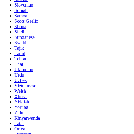
Slovenian
Somali
Samoan
Scots Gaelic
Shona
Sindhi
Sundanese
Swahili
Tajik
Tamil
Telugu
Thai
Ukrainian
Urdu
Uzbek
Vietnamese
Welsh
Xhosa
Yiddish
Yoruba
Zulu
Kinyarwanda
Tatar
Oriya